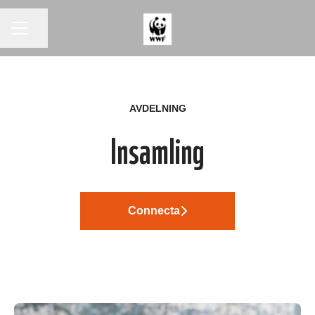
KARRIÄRMENY
Dela sidan
AVDELNING
Insamling
Connecta